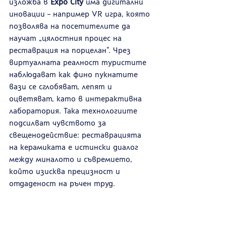
изложба в 
Expo City
 има дигитални 
иновации – например VR игра, която 
позволява на посетителите да 
научат „цялостния процес на 
реставрация на порцелан“. Чрез 
виртуалната реалност туристите 
наблюдават как фино пукнатите 
вази се сглобяват, лепят и 
оцветяват, като в интерактивна 
лаборатория. Така технологиите 
подсилват чувството за 
свещенодействие: реставрацията 
на керамиката е истински диалог 
между миналото и съвремието, 
който изисква прецизност и 
отдаденост на ръчен труд.