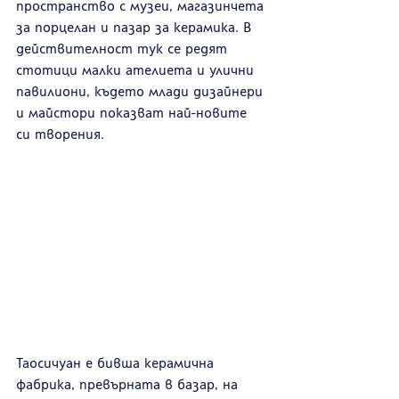
пространство с музеи, магазинчета 
за порцелан и пазар за керамика. В 
действителност тук се редят 
стотици малки ателиета и улични 
павилиони, където млади дизайнери 
и майстори показват най-новите 
си творения. 
Таосичуан е бивша керамична 
фабрика, превърната в базар, на 