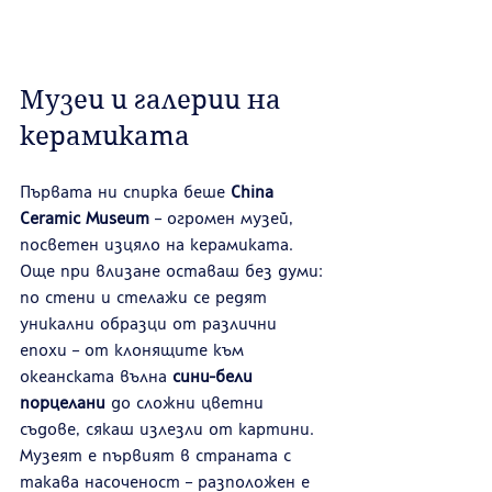
Музеи и галерии на 
керамиката
Първата ни спирка беше 
China 
Ceramic Museum
 – огромен музей, 
посветен изцяло на керамиката. 
Още при влизане оставаш без думи: 
по стени и стелажи се редят 
уникални образци от различни 
епохи – от клонящите към 
океанската вълна 
сини-бели 
порцелани
 до сложни цветни 
съдове, сякаш излезли от картини. 
Музеят е първият в страната с 
такава насоченост – разположен е 