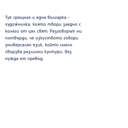
Тук срещнах и една българка – 
художничка, която твори заедно с 
колеги от цял свят. Разговорът ни 
потвърди, че изкуството говори 
универсален език, който смело 
свързва различни култури, без 
нужда от превод.