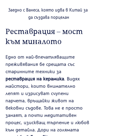
Заедно с Ванеса, която идва в Китай за 
да създава порцелан
Реставрация – мост 
към миналото
Едно от най-впечатляващите 
преживявания бе срещата със 
старинните техники за 
реставрация на керамика
. Видях 
майстори, които внимателно 
лепят и изрисуват счупени 
парчета, връщайки живот на 
вековни съдове. Това не е просто 
занаят, а почти медитативен 
процес, изискващ търпение и любов 
към детайла. Дори на голямата 