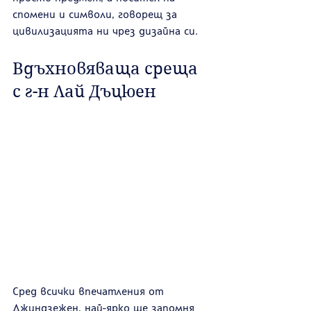
спомени и символи, говорещ за 
цивилизацията ни чрез дизайна си.
Вдъхновяваща среща 
с г-н Лай Дъцюен
Сред всички впечатления от 
Джиндзежен, най-ярко ще запомня 