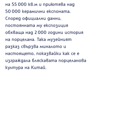
на 55 000 кв.м и приютява над 
50 000 керамични експоната. 
Според официални данни, 
постоянната му експозиция 
обхваща над 2 000 години история 
на порцелана. Така музейният 
разказ свързва миналото и 
настоящето, показвайки как се е 
изграждала бляскавата порцеланова 
култура на Китай.