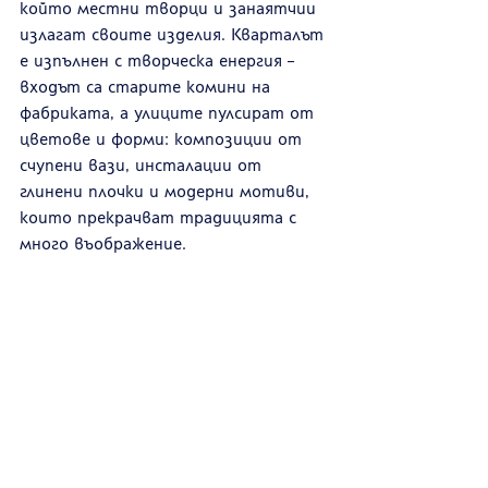
който местни творци и занаятчии 
излагат своите изделия. Кварталът 
е изпълнен с творческа енергия – 
входът са старите комини на 
фабриката, а улиците пулсират от 
цветове и форми: композиции от 
счупени вази, инсталации от 
глинени плочки и модерни мотиви, 
които прекрачват традицията с 
много въображение. 