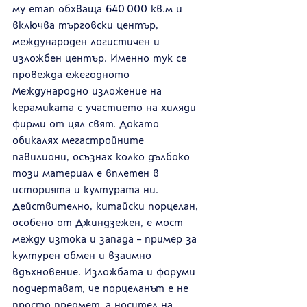
му етап обхваща 640 000 кв.м и 
включва търговски център, 
международен логистичен и 
изложбен център. Именно тук се 
провежда ежегодното 
Международно изложение на 
керамиката с участието на хиляди 
фирми от цял свят. Докато 
обикалях мегастройните 
павилиони, осъзнах колко дълбоко 
този материал е вплетен в 
историята и културата ни. 
Действително, китайски порцелан, 
особено от Джиндзежен, е мост 
между изтока и запада – пример за 
културен обмен и взаимно 
вдъхновение. Изложбата и форуми 
подчертават, че порцеланът е не 
просто предмет, а носител на 