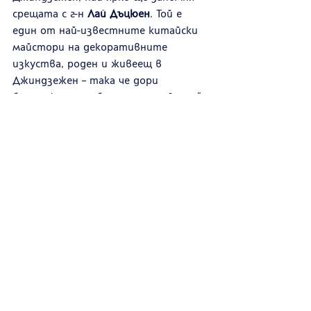
срещата с г-н 
Лай Дъцюен
. Той е 
един от най-известните китайски 
майстори на декоративните 
изкуства, роден и живеещ в 
Джиндзежен – така че дори 
биографично е „брат по призвание“ 
на града, който е известен като 
порцелановата столица. Лай 
Дъцюен идва от семейство 
керамисти с дълга традиция и е 
дългогодишен преподавател и 
носител на национални отличия. 