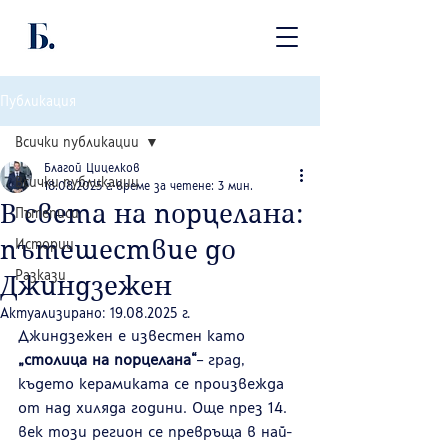
Публикация
Всички публикации
Благой Цицелков
Всички публикации
18.08.2025 г.
време за четене: 3 мин.
В света на порцелана:
Пътеписи
пътешествие до
Истории
Джиндзежен
Разкази
Актуализирано:
19.08.2025 г.
Джиндзежен е известен като 
„столица на порцелана“
– град, 
където керамиката се произвежда 
от над хиляда години. Още през 14. 
век този регион се превръща в най-