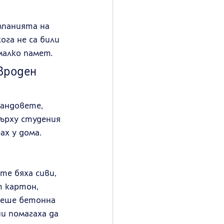
мпанията на 
га не са били 
малко памет.
вроден 
андовете, 
върху студения 
х у дома. 
те бяха сиви, 
 картон, 
беше бетонна 
и помагаха да 