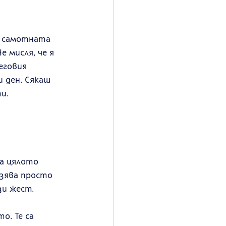
а самотната 
 мисля, че я 
еговия 
 ден. Сякаш 
и.
а цялото 
зява просто 
зи жест.
о. Те са 