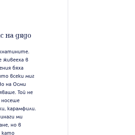
с на дядо
укнатините. 
е живееха в 
ния бяха 
то всеки миг 
Но на Осми 
ваше. Той не 
 носеше 
и, карамфили. 
инаги ми 
не, но в 
 като 