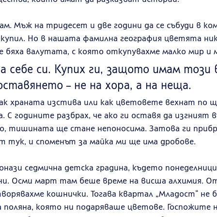
ам. Мъж на тридесет и две години да се събуди в ко
 купил. Но в нашата фамилна география цветята нико
е бяха валутата, с която откупувахме малко мир и 
за себе си. Купих ги, защото имам този 
ставянето – не на хора, а на неща.
как храната изстива или как цветовете вехнат по щ
. С годините разбрах, че ако ги оставя да изгният 
о, тишината ще стане непоносима. Затова ги прибра
 тук, и споменът за майка ми ще има дробове.
 онази седмична детска градина, където понеделници
ни. Осми март там беше време на висша алхимия. От
творявахме кошнички. Тогава квартал „Младост“ не 
а поляна, която ни подаряваше цветове. Госпожите н