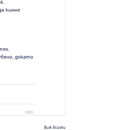
к.
да кимне 
тях. 
убено, докато 
Виж всички