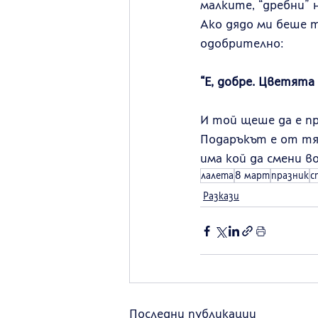
малките, “дребни” 
Ако дядо ми беше т
одобрително:
“Е, добре. Цветята
И той щеше да е пр
Подаръкът е от тях
има кой да смени в
лалета
8 март
празник
с
Разкази
Последни публикации