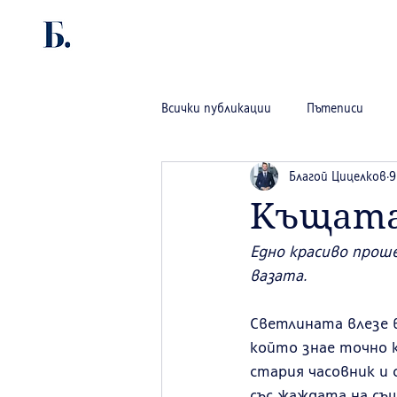
Всички публикации
Пътеписи
Благой Цицелков
9
Къщата
Едно красиво проше
вазата.
Светлината влезе 
който знае точно к
стария часовник и 
със жаждата на съ