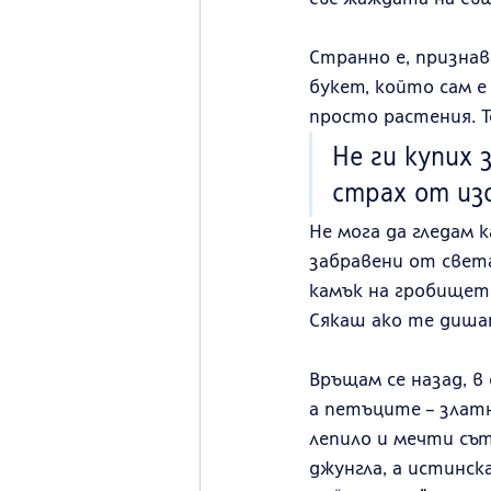
Странно е, признав
букет, който сам е
просто растения. Т
Не ги купих 
страх от изо
Не мога да гледам 
забравени от света
камък на гробищет
Сякаш ако те дишат
Връщам се назад, в
а петъците – злат
лепило и мечти съ
джунгла, а истинск