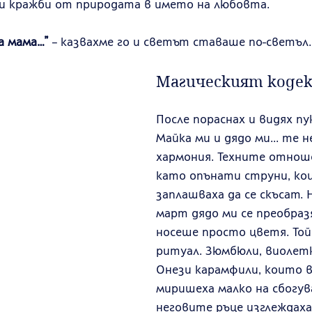
ки кражби от природата в името на любовта.
а мама…”
 – казвахме го и светът ставаше по-светъл.
Магическият кодек
После пораснах и видях п
Майка ми и дядо ми... те н
хармония. Техните отноше
като опънати струни, кои
заплашваха да се скъсат. 
март дядо ми се преобразя
носеше просто цветя. Той
ритуал. Зюмбюли, виолетк
Онези карамфили, които в
миришеха малко на сбогува
неговите ръце изглеждаха