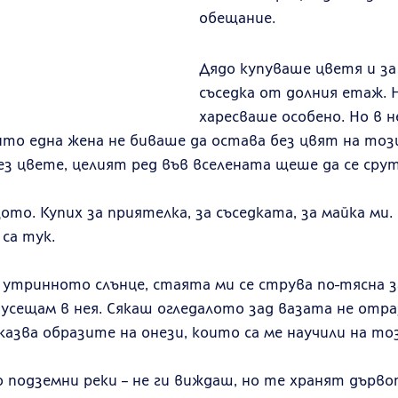
обещание.
Дядо купуваше цветя и з
съседка от долния етаж. Не
харесваше особено. Но в н
ито една жена не биваше да остава без цвят на този
з цвете, целият ред във вселената щеше да се срут
ото. Купих за приятелка, за съседката, за майка ми.
 са тук.
 утринното слънце, стаята ми се струва по-тясна з
усещам в нея. Сякаш огледалото зад вазата не отра
оказва образите на онези, които са ме научили на то
 подземни реки – не ги виждаш, но те хранят дървот