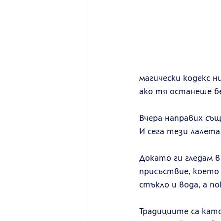
магически кодекс н
ако тя останеше бе
Вчера направих същ
И сега тези лалета
Докато ги гледам в
присъствие, което 
стъкло и вода, а п
Традициите са като