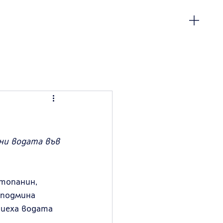
ени водата във 
топанин, 
 подмина 
пиеха водата 