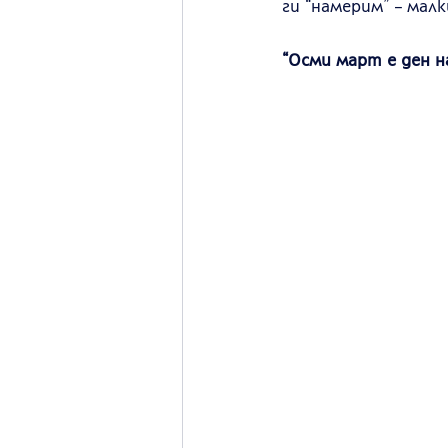
ги “намерим” – мал
“Осми март е ден н