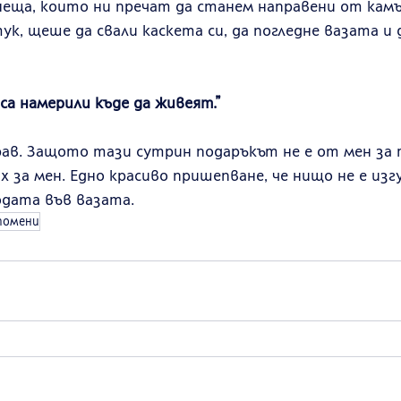
неща, които ни пречат да станем направени от камъ
ук, щеше да свали каскета си, да погледне вазата и 
 са намерили къде да живеят.”
ав. Защото тази сутрин подаръкът не е от мен за 
 за мен. Едно красиво пришепване, че нищо не е изг
одата във вазата.
помени