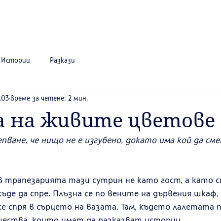
Истории
Разкази
.03
време за четене: 2 мин.
 на живите цветове
пване, че нищо не е изгубено, докато има кой да см
в трапезарията тази сутрин не като гост, а като с
ъде да спре. Плъзна се по вените на дървения шкаф,
се спря в сърцето на вазата. Там, където лалетата 
щества, които имат да разказват истории.