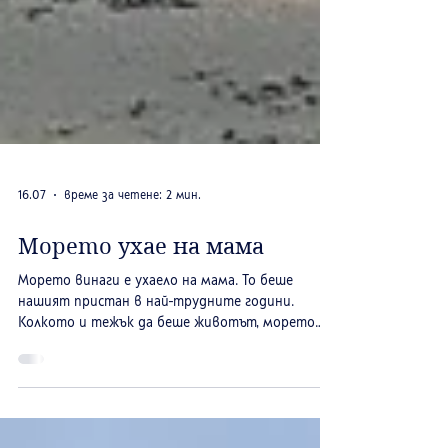
16.07
време за четене: 2 мин.
Морето ухае на мама
Морето винаги е ухаело на мама. То беше
нашият пристан в най-трудните години.
Колкото и тежък да беше животът, морето
беше обещание, че ще издържим още малко.
Най-лошата година получаваше своята