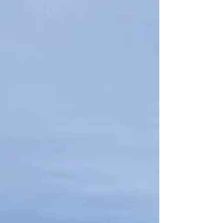
ваканция. Спестявахме дълго. Денят, в който
най-после плащахме почивката, беше празник.
Все едно надеждата вече имаше дата. После
мама си отиде. Дълго се връщах на плажовете,
които обичахме, сякаш можех да я намеря там.
Вълните се разбиваха по същия начин, вятърът
миришеше по същия на