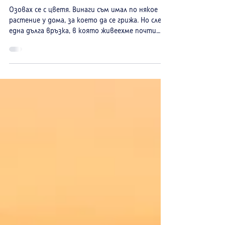
градинарство
Озовах се с цветя. Винаги съм имал по някое
растение у дома, за което да се грижа. Но след
една дълга връзка, в която живеехме почти
като семейство, изведнъж се оказах сам в
апартамент с повече от двайсет саксии. В
началото се грижех за тях воден от чувство за
отговорност. Бяха останали като спомен за
живота, който вече го нямаше. Поливах ги,
завъртах ги към слънцето, забърсвах праха от
листата им. Не защото бях открил ново хоби,
а защото не можех просто да ги оставя да
умрат