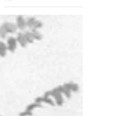
докосвал до непознати истории – онези, които
живеят в сянката на официалната памет и
чакат някой...