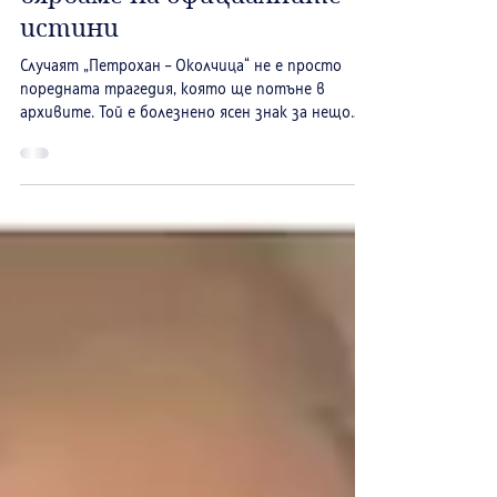
Разпадът: Защо вече не
вярваме на официалните
истини
Случаят „Петрохан – Околчица“ не е просто
поредната трагедия, която ще потъне в
архивите. Той е болезнено ясен знак за нещо
много по-дълбоко: ние окончателно спряхме да
вярваме в системите. Когато една майка реши
да повери детето си на затворена общност в
планината, тя не го прави от лекомислие. Тя го
прави, защото официалната система –
образователната, социалната, здравната – се е
провалила в очите ѝ. Когато училището не учи,
а социалните услуги не помагат, хората
започват д